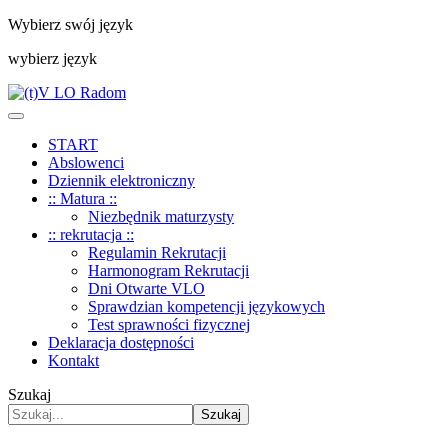
Wybierz swój język
wybierz język
START
Abslowenci
Dziennik elektroniczny
:: Matura ::
Niezbędnik maturzysty
:: rekrutacja ::
Regulamin Rekrutacji
Harmonogram Rekrutacji
Dni Otwarte VLO
Sprawdzian kompetencji językowych
Test sprawności fizycznej
Deklaracja dostępności
Kontakt
Szukaj
Szukaj