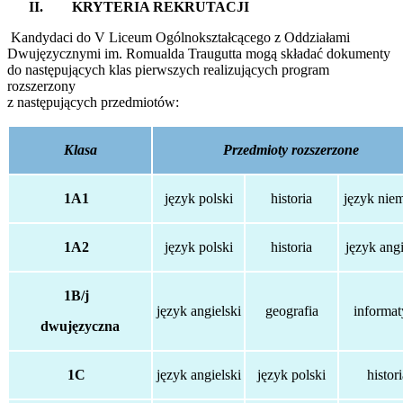
II. KRYTERIA REKRUTACJI
Kandydaci do V Liceum Ogólnokształcącego z Oddziałami
Dwujęzycznymi im. Romualda Traugutta mogą składać dokumenty
do następujących klas pierwszych realizujących program
rozszerzony
z następujących przedmiotów:
Klasa
Przedmioty rozszerzone
1A1
język polski
historia
język niem
1A2
język polski
historia
język angi
1B/j
język angielski
geografia
informa
dwujęzyczna
1C
język angielski
język polski
histor