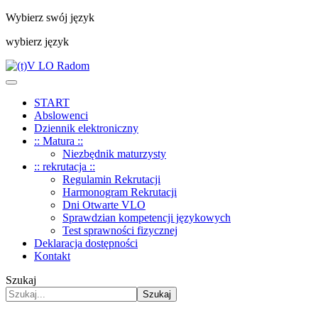
Wybierz swój język
wybierz język
START
Abslowenci
Dziennik elektroniczny
:: Matura ::
Niezbędnik maturzysty
:: rekrutacja ::
Regulamin Rekrutacji
Harmonogram Rekrutacji
Dni Otwarte VLO
Sprawdzian kompetencji językowych
Test sprawności fizycznej
Deklaracja dostępności
Kontakt
Szukaj
Szukaj