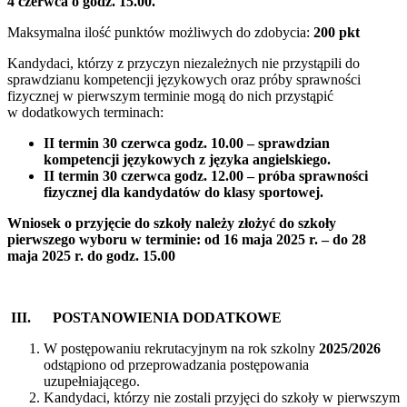
4 czerwca o godz. 15.00.
Maksymalna ilość punktów możliwych do zdobycia:
200 pkt
Kandydaci, którzy z przyczyn niezależnych nie przystąpili do
sprawdzianu kompetencji językowych oraz próby sprawności
fizycznej w pierwszym terminie mogą do nich przystąpić
w dodatkowych terminach:
II termin 30 czerw
ca godz. 10.00 –
sprawdzian
kompetencji językowych z języka angielskiego.
II termin 30 czerwca godz. 12.00 –
próba sprawności
fizycznej dla kandydatów do klasy sportowej.
Wniosek o przyjęcie do szkoły należy złożyć do szkoły
pierwszego wyboru w terminie:
od 16 maja 2025 r. – do 28
maja 2025 r. do godz. 15.00
III. POSTANOWIENIA DODATKOWE
W postępowaniu rekrutacyjnym na rok szkolny
2025/2026
odstąpiono od przeprowadzania postępowania
uzupełniającego.
Kandydaci, którzy nie zostali przyjęci do szkoły w pierwszym