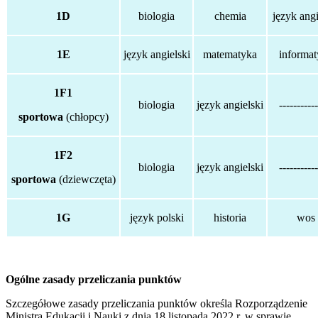
1D
biologia
chemia
język angi
1E
język angielski
matematyka
informa
1F1
biologia
język angielski
-----------
sportowa
(chłopcy)
1F2
biologia
język angielski
-----------
sportowa
(dziewczęta)
1G
język polski
historia
wos
Ogólne zasady przeliczania punktów
Szczegółowe zasady przeliczania punktów określa Rozporządzenie
Ministra Edukacji i Nauki z dnia 18 listopada 2022 r. w sprawie