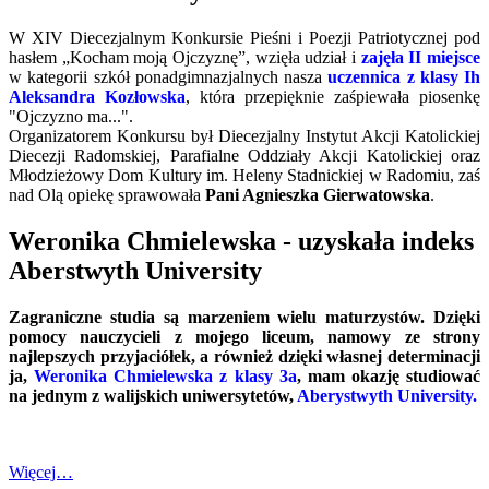
W XIV Diecezjalnym Konkursie Pieśni i Poezji Patriotycznej pod
hasłem „Kocham moją Ojczyznę”, wzięła udział i
zajęła II miejsce
w kategorii szkół ponadgimnazjalnych nasza
uczennica z klasy Ih
Aleksandra Kozłowska
, która przepięknie zaśpiewała piosenkę
"Ojczyzno ma...".
Organizatorem Konkursu był Diecezjalny Instytut Akcji Katolickiej
Diecezji Radomskiej, Parafialne Oddziały Akcji Katolickiej oraz
Młodzieżowy Dom Kultury im. Heleny Stadnickiej w Radomiu, zaś
nad Olą opiekę sprawowała
Pani Agnieszka Gierwatowska
.
Weronika Chmielewska - uzyskała indeks
Aberstwyth University
Zagraniczne studia są marzeniem wielu maturzystów. Dzięki
pomocy nauczycieli z mojego liceum, namowy ze strony
najlepszych przyjaciółek, a również dzięki własnej determinacji
ja,
Weronika Chmielewska z klasy 3a
, mam okazję studiować
na jednym z walijskich uniwersytetów,
Aberystwyth University.
Więcej…