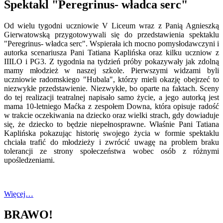
Spektakl "Peregrinus- władca serc"
Od wielu tygodni uczniowie V Liceum wraz z Panią Agnieszką
Gierwatowską przygotowywali się do przedstawienia spektaklu
"Peregrinus- władca serc". Wspierała ich mocno pomysłodawczyni i
autorka scenariusza Pani Tatiana Kaplińska oraz kilku uczniow z
IIILO i PG3. Z tygodnia na tydzień próby pokazywały jak zdolną
mamy młodzież w naszej szkole. Pierwszymi widzami byli
uczniowie radomskiego "Hubala", którzy mieli okazję obejrzeć to
niezwykłe przedstawienie. Niezwykłe, bo oparte na faktach. Sceny
do tej realizacji teatralnej napisało samo życie, a jego autorką jest
mama 10-letniego Maćka z zespołem Downa, która opisuje radość
w trakcie oczekiwania na dziecko oraz wielki strach, gdy dowiaduje
się, że dziecko to będzie niepełnosprawne. Właśnie Pani Tatiana
Kaplińska pokazując historię swojego życia w formie spektaklu
chciała trafić do młodzieży i zwrócić uwagę na problem braku
tolerancji ze strony społeczeństwa wobec osób z różnymi
upośledzeniami.
Więcej…
BRAWO!