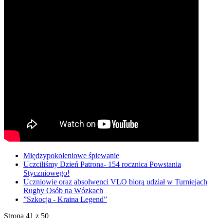
Międzypokoleniowe śpiewanie
Uczciliśmy Dzień Patrona- 154 rocznica Powstania
Styczniowego!
Uczniowie oraz absolwenci VLO biorą udział w Turniejach
Rugby Osób na Wózkach
”Szkocja - Kraina Legend”
Strona 41 z 50