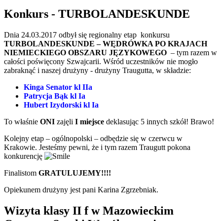
Konkurs - TURBOLANDESKUNDE
Dnia 24.03.2017 odbył się regionalny etap konkursu
TURBOLANDESKUNDE – WĘDRÓWKA PO KRAJACH
NIEMIECKIEGO OBSZARU JĘZYKOWEGO
– tym razem w
całości poświęcony Szwajcarii. Wśród uczestników nie mogło
zabraknąć i naszej drużyny - drużyny Traugutta, w składzie:
Kinga Senator kl IIa
Patrycja Bąk kl Ia
Hubert Izydorski kl Ia
To właśnie
ONI
zajęli
I miejsce
deklasując 5 innych szkół! Brawo!
Kolejny etap – ogólnopolski – odbędzie się w czerwcu w
Krakowie. Jesteśmy pewni, że i tym razem Traugutt pokona
konkurencję
Finalistom
GRATULUJEMY!!!!
Opiekunem drużyny jest pani Karina Zgrzebniak.
Wizyta klasy II f w Mazowieckim