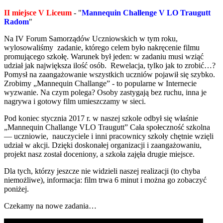
II miejsce V Liceum
- "
Mannequin Challenge V LO Traugutt
Radom
"
Na IV Forum Samorządów Uczniowskich w tym roku,
wylosowaliśmy zadanie, którego celem było nakręcenie filmu
promującego szkołę. Warunek był jeden: w zadaniu musi wziąć
udział jak największa ilość osób. Rewelacja, tylko jak to zrobić…?
Pomysł na zaangażowanie wszystkich uczniów pojawił się szybko.
Zrobimy „Mannequin Challange” - to popularne w Internecie
wyzwanie. Na czym polega? Osoby zastygają bez ruchu, inna je
nagrywa i gotowy film umieszczamy w sieci.
Pod koniec stycznia 2017 r. w naszej szkole odbył się właśnie
„Mannequin Challange VLO Traugutt” Cała społeczność szkolna
— uczniowie, nauczyciele i inni pracownicy szkoły chętnie wzięli
udział w akcji. Dzięki doskonałej organizacji i zaangażowaniu,
projekt nasz został doceniony, a szkoła zajęła drugie miejsce.
Dla tych, którzy jeszcze nie widzieli naszej realizacji (to chyba
niemożliwe), informacja: film trwa 6 minut i można go zobaczyć
poniżej.
Czekamy na nowe zadania…