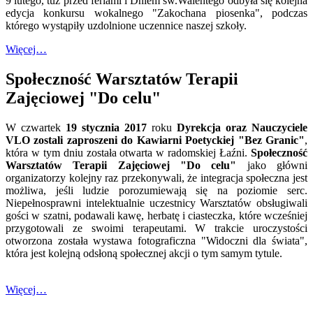
9 lutego, tuż przed feriami i Dniem św.Walentego odbyła się kolejna
edycja konkursu wokalnego "Zakochana piosenka", podczas
którego wystąpiły uzdolnione uczennice naszej szkoły.
Więcej…
Społeczność Warsztatów Terapii
Zajęciowej "Do celu"
W czwartek
19 stycznia 2017
roku
Dyrekcja oraz Nauczyciele
VLO zostali zaproszeni do Kawiarni Poetyckiej "Bez Granic"
,
która w tym dniu została otwarta w radomskiej Łaźni.
Społeczność
Warsztatów Terapii Zajęciowej "Do celu"
jako główni
organizatorzy kolejny raz przekonywali, że integracja społeczna jest
możliwa, jeśli ludzie porozumiewają się na poziomie serc.
Niepełnosprawni intelektualnie uczestnicy Warsztatów obsługiwali
gości w szatni, podawali kawę, herbatę i ciasteczka, które wcześniej
przygotowali ze swoimi terapeutami. W trakcie uroczystości
otworzona została wystawa fotograficzna "Widoczni dla świata",
która jest kolejną odsłoną społecznej akcji o tym samym tytule.
Więcej…