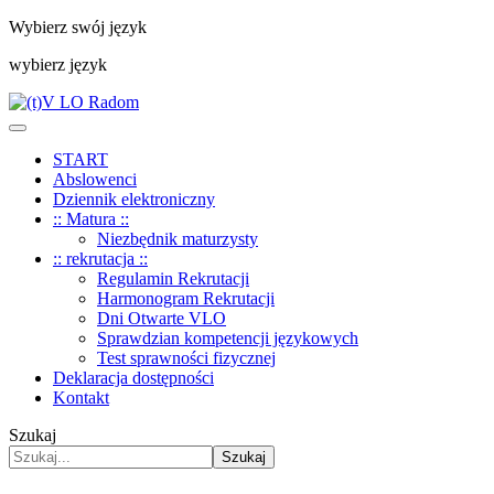
Wybierz swój język
wybierz język
START
Abslowenci
Dziennik elektroniczny
:: Matura ::
Niezbędnik maturzysty
:: rekrutacja ::
Regulamin Rekrutacji
Harmonogram Rekrutacji
Dni Otwarte VLO
Sprawdzian kompetencji językowych
Test sprawności fizycznej
Deklaracja dostępności
Kontakt
Szukaj
Szukaj